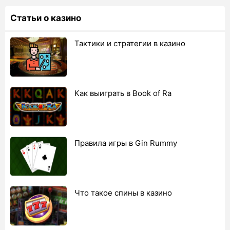
Статьи о казино
Тактики и стратегии в казино
Как выиграть в Book of Ra
Правила игры в Gin Rummy
Что такое спины в казино