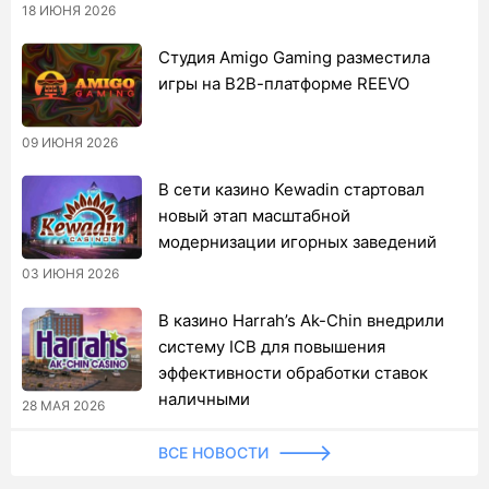
18 ИЮНЯ 2026
Студия Amigo Gaming разместила
игры на B2B-платформе REEVO
09 ИЮНЯ 2026
В сети казино Kewadin стартовал
новый этап масштабной
модернизации игорных заведений
03 ИЮНЯ 2026
В казино Harrah’s Ak-Chin внедрили
систему ICB для повышения
эффективности обработки ставок
наличными
28 МАЯ 2026
ВСЕ НОВОСТИ