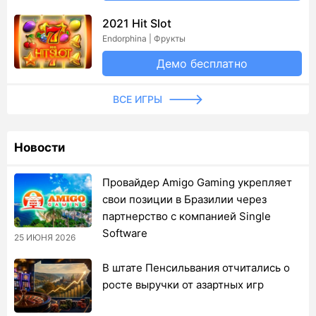
2021 Hit Slot
Endorphina | Фрукты
Демо бесплатно
ВСЕ ИГРЫ
Новости
Провайдер Amigo Gaming укрепляет
свои позиции в Бразилии через
партнерство с компанией Single
Software
25 ИЮНЯ 2026
В штате Пенсильвания отчитались о
росте выручки от азартных игр