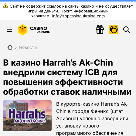
info@topcasinoukraine.com
Главная
›
Новости
В казино Harrah’s Ak-Chin
внедрили систему ICB для
повышения эффективности
обработки ставок наличными
В курорте-казино Harrah’s Ak-
Chin в городе Феникс (штат
Аризона) успешно завершили
установку нового
программного обеспечения