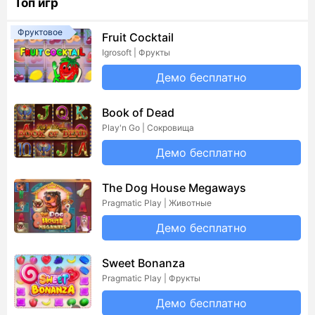
Топ игр
Фруктовое
Fruit Cocktail
Igrosoft | Фрукты
Демо бесплатно
Book of Dead
Play'n Go | Сокровища
Демо бесплатно
The Dog House Megaways
Pragmatic Play | Животные
Демо бесплатно
Sweet Bonanza
Pragmatic Play | Фрукты
Демо бесплатно