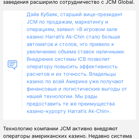
заведения расширило сотрудничество с JCM Global.
Дэйв Кубаяк, старший вице-президент
JCM по продажам, маркетингу и
операциям, заявил: «В игровом зале
казино Harrah’s Ak-Chin стало больше
автоматов и столов, что привело к
увеличению объема ставок наличными.
Внедрение системы ICB позволит
оператору повысить эффективность
расчетов и их точность. Владельцы
казино по всей Америке уже получают
финансовые и логистические выгоды от
нашей технологии. Мы рады
предоставить те же преимущества
казино-курорту Harrah’s Ak-Chin».
Технологию компании JCM активно внедряют
операторы американских казино. Недавно система