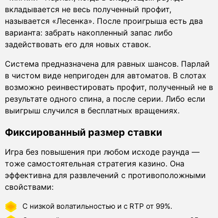
вкладывается не весь полученный профит,
называется «Лесенка». После проигрыша есть два
варианта: забрать накопленный запас либо
задействовать его для новых ставок.
Система предназначена для равных шансов. Парлай
в чистом виде непригоден для автоматов. В слотах
возможно реинвестировать профит, полученный не в
результате одного спина, а после серии. Либо если
выигрыш случился в бесплатных вращениях.
Фиксированный размер ставки
Игра без повышения при любом исходе раунда —
тоже самостоятельная стратегия казино. Она
эффективна для развлечений с противоположными
свойствами:
С низкой волатильностью и с RTP от 99%.