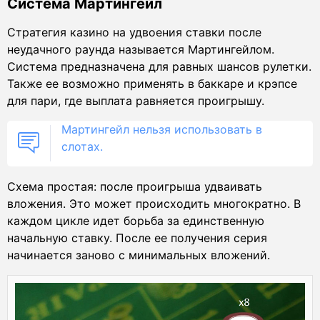
Система Мартингейл
Стратегия казино на удвоения ставки после
неудачного раунда называется Мартингейлом.
Система предназначена для равных шансов рулетки.
Также ее возможно применять в баккаре и крэпсе
для пари, где выплата равняется проигрышу.
Мартингейл нельзя использовать в
слотах.
Схема простая: после проигрыша удваивать
вложения. Это может происходить многократно. В
каждом цикле идет борьба за единственную
начальную ставку. После ее получения серия
начинается заново с минимальных вложений.