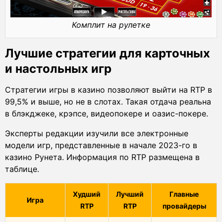
Комплит на рулетке
Лучшие стратегии для карточных
и настольных игр
Стратегии игры в казино позволяют выйти на RTP в
99,5% и выше, но не в слотах. Такая отдача реальна
в блэкджеке, крэпсе, видеопокере и оазис-покере.
Эксперты редакции изучили все электронные
модели игр, представленные в начале 2023-го в
казино Рунета. Информация по RTP размещена в
таблице.
Худший
Лучший
Главные
Игра
RTP
RTP
провайдеры