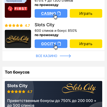
675% + до 1300 спинов
Проверенное
по промокоду
CASINO
Играть
Slots City
4.7
600 спинов и бонус 850%
по промокоду
GOCITY
Играть
ВСЕ КАЗИНО
Топ бонусов
Slots City
4.7
Приветственные бонусы до 750% до 200 000 +
до 500 спинов