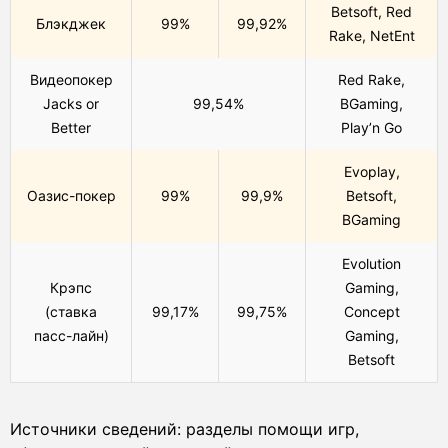
Betsoft, Red
Блэкджек
99%
99,92%
Rake, NetEnt
Видеопокер
Red Rake,
Jacks or
99,54%
BGaming,
Better
Play’n Go
Evoplay,
Оазис-покер
99%
99,9%
Betsoft,
BGaming
Evolution
Крэпс
Gaming,
(ставка
99,17%
99,75%
Concept
пасс-лайн)
Gaming,
Betsoft
Источники сведений: разделы помощи игр,