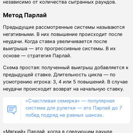
независимо от количества сыгранных раундов.
Метод Парлай
Предыдущие рассмотренные системы называются
негативными. В них повышение происходит после
неудачи. Когда ставка увеличивается после
выигрыша — это прогрессивные системы. В их
основе — стратегия Парлай.
Схема простая: полученный выигрыш добавляется к
предыдущей ставке. Длительность цикла — по
усмотрению игрока: 3, 4 или 5 повышений. В случае
неудачи происходит возврат на начальную ставку.
«Счастливая семерка» — популярная
система для рулетки — это Парлай до 7
побед подряд на равных шансах.
«Мягкий» Парлай, когда в следующем раунде