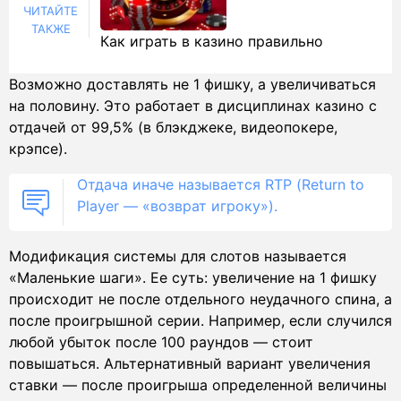
ЧИТАЙТЕ
ТАКЖЕ
Как играть в казино правильно
Возможно доставлять не 1 фишку, а увеличиваться
на половину. Это работает в дисциплинах казино с
отдачей от 99,5% (в блэкджеке, видеопокере,
крэпсе).
Отдача иначе называется RTP (Return to
Player — «возврат игроку»).
Модификация системы для слотов называется
«Маленькие шаги». Ее суть: увеличение на 1 фишку
происходит не после отдельного неудачного спина, а
после проигрышной серии. Например, если случился
любой убыток после 100 раундов — стоит
повышаться. Альтернативный вариант увеличения
ставки — после проигрыша определенной величины