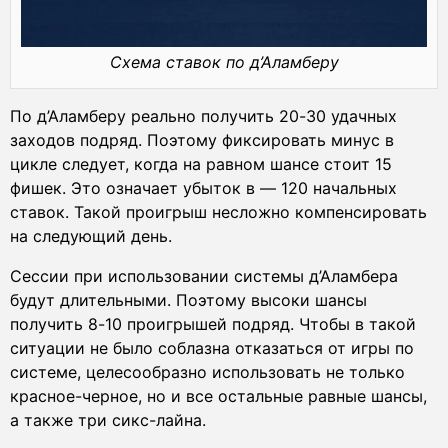
Схема ставок по д’Аламберу
По д’Аламберу реально получить 20-30 удачных
заходов подряд. Поэтому фиксировать минус в
цикле следует, когда на равном шансе стоит 15
фишек. Это означает убыток в — 120 начальных
ставок. Такой проигрыш несложно компенсировать
на следующий день.
Сессии при использовании системы д’Аламбера
будут длительными. Поэтому высоки шансы
получить 8-10 проигрышей подряд. Чтобы в такой
ситуации не было соблазна отказаться от игры по
системе, целесообразно использовать не только
красное-черное, но и все остальные равные шансы,
а также три сикс-лайна.