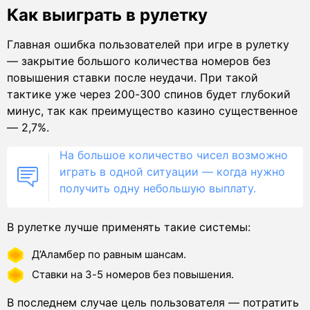
Как выиграть в рулетку
Главная ошибка пользователей при игре в рулетку
— закрытие большого количества номеров без
повышения ставки после неудачи. При такой
тактике уже через 200-300 спинов будет глубокий
минус, так как преимущество казино существенное
— 2,7%.
На большое количество чисел возможно
играть в одной ситуации — когда нужно
получить одну небольшую выплату.
В рулетке лучше применять такие системы:
Д’Аламбер по равным шансам.
Ставки на 3-5 номеров без повышения.
В последнем случае цель пользователя — потратить