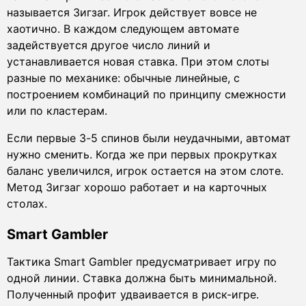
называется Зигзаг. Игрок действует вовсе не
хаотично. В каждом следующем автомате
задействуется другое число линий и
устанавливается новая ставка. При этом слоты
разные по механике: обычные линейные, с
построением комбинаций по принципу смежности
или по кластерам.
Если первые 3-5 спинов были неудачными, автомат
нужно сменить. Когда же при первых прокрутках
баланс увеличился, игрок остается на этом слоте.
Метод Зигзаг хорошо работает и на карточных
столах.
Smart Gambler
Тактика Smart Gambler предусматривает игру по
одной линии. Ставка должна быть минимальной.
Полученный профит удваивается в риск-игре.