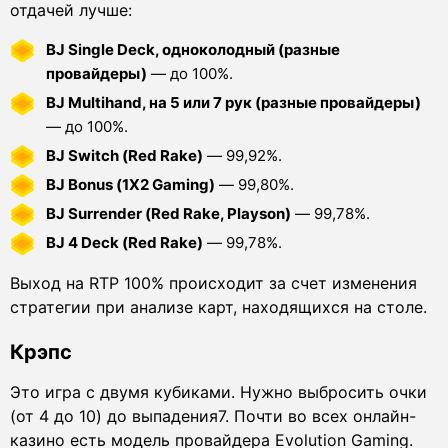
отдачей лучше:
BJ Single Deck, одноколодный (разные
провайдеры)
— до 100%.
BJ Multihand, на 5 или 7 рук (разные провайдеры)
— до 100%.
BJ Switch (Red Rake)
— 99,92%.
BJ Bonus (1X2 Gaming)
— 99,80%.
BJ Surrender (Red Rake, Playson)
— 99,78%.
BJ 4 Deck (Red Rake)
— 99,78%.
Выход на RTP 100% происходит за счет изменения
стратегии при анализе карт, находящихся на столе.
Крэпс
Это игра с двумя кубиками. Нужно выбросить очки
(от 4 до 10) до выпадения7. Почти во всех онлайн-
казино есть модель провайдера Evolution Gaming.