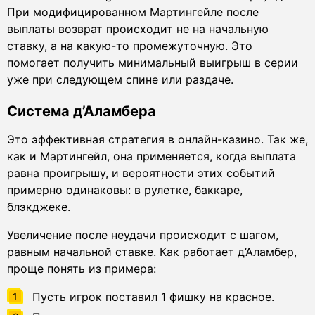
При модифицированном Мартингейле после
выплаты возврат происходит не на начальную
ставку, а на какую-то промежуточную. Это
помогает получить минимальный выигрыш в серии
уже при следующем спине или раздаче.
Система д’Аламбера
Это эффективная стратегия в онлайн-казино. Так же,
как и Мартингейл, она применяется, когда выплата
равна проигрышу, и вероятности этих событий
примерно одинаковы: в рулетке, баккаре,
блэкджеке.
Увеличение после неудачи происходит с шагом,
равным начальной ставке. Как работает д’Аламбер,
проще понять из примера:
Пусть игрок поставил 1 фишку на красное.