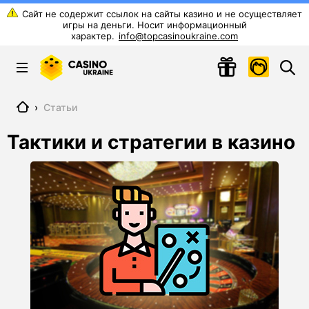
info@topcasinoukraine.com
Главная
›
Статьи
Тактики и стратегии в казино