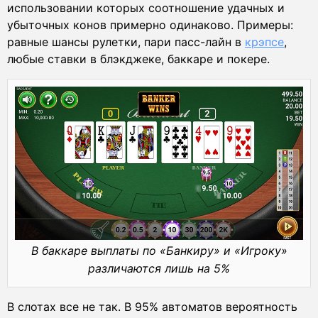
использовании которых соотношение удачных и
убыточных конов примерно одинаково. Примеры:
равные шансы рулетки, пари пасс-лайн в
крэпсе
,
любые ставки в блэкджеке, баккаре и покере.
В баккаре выплаты по «Банкиру» и «Игроку»
различаются лишь на 5%
В слотах все не так. В 95% автоматов вероятность