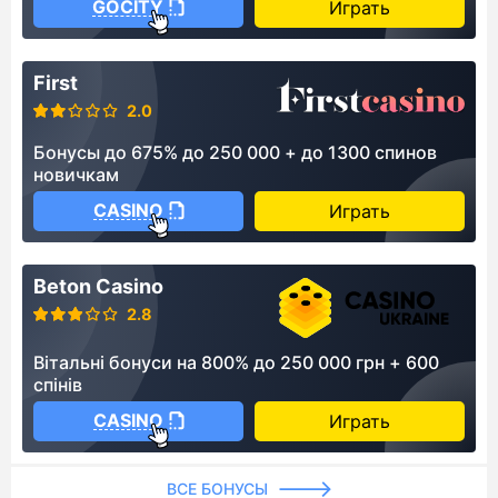
GOCITY
Играть
First
2.0
Бонусы до 675% до 250 000 + до 1300 спинов
новичкам
CASINO
Играть
Beton Casino
2.8
Вітальні бонуси на 800% до 250 000 грн + 600
спінів
CASINO
Играть
ВСЕ БОНУСЫ