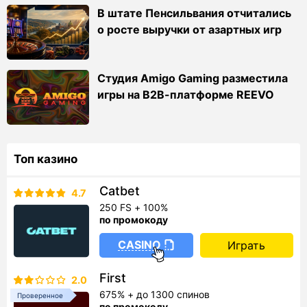
В штате Пенсильвания отчитались
о росте выручки от азартных игр
Студия Amigo Gaming разместила
игры на B2B-платформе REEVO
Топ казино
Catbet
4.7
250 FS + 100%
по промокоду
CASINO
Играть
First
2.0
675% + до 1300 спинов
Проверенное
по промокоду