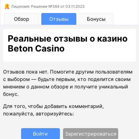
Лицензия: Решение №364 от 03.11.2023
Обзор
Отзывы
Бонусы
Реальные отзывы о казино
Beton Casino
Отзывов пока нет. Помогите другим пользователям
с выбором — будьте первым, кто поделится своим
мнением о данном обзоре и получите уникальный
бонус.
Для того, чтобы добавить комментарий,
пожалуйста, авторизуйтесь:
Войти
Зарегистрироваться